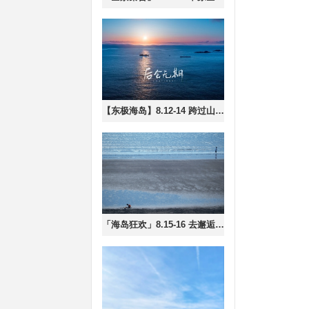
【东极海岛】8.12-14 跨过山和大海，也穿过人山人海 — 东极岛3日行，船票有限先到先得
「海岛狂欢」8.15-16 去邂逅阳光、沙滩、海岸，还有最适合赶海的季节，以及浪漫檀头山！