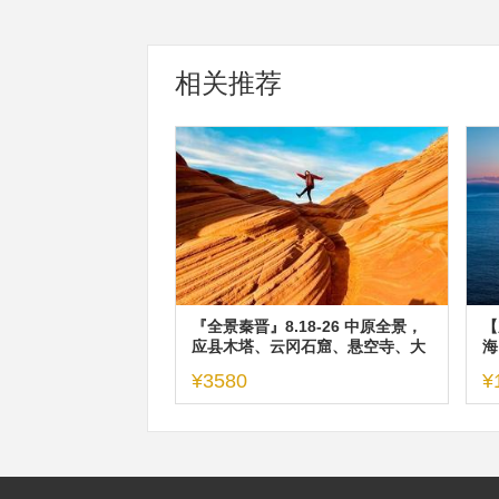
相关推荐
『全景秦晋』8.18-26 中原全景，
【
应县木塔、云冈石窟、悬空寺、大
海
同、雨岔大峡谷、波浪谷……
行
¥3580
¥