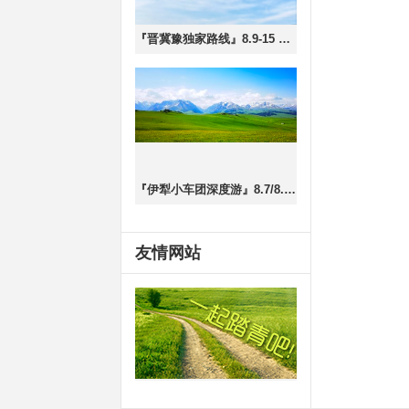
『晋冀豫独家路线』8.9-15 山西小众秘境+从西太行到东太行，秘境自驾游，三省横跨7天深度游
『伊犁小车团深度游』8.7/8.15/8.23 喀拉峻全景穿越、赛里木湖、独库公路+伊昭公路、夏塔古道，9日王牌路线
友情网站