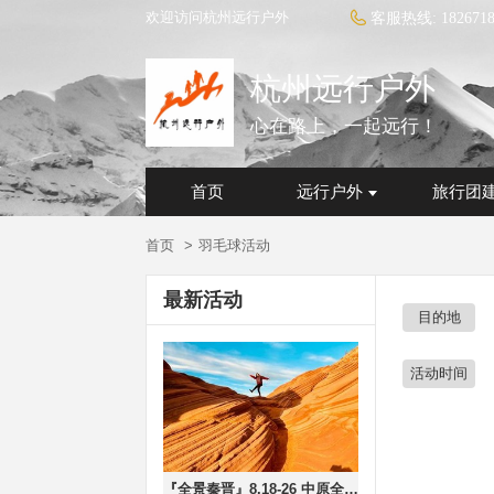
欢迎访问杭州远行户外
客服热线:
182671
杭州远行户外
心在路上，一起远行！
首页
远行户外
旅行团
首页
羽毛球活动
最新活动
目的地
活动时间
『全景秦晋』8.18-26 中原全景，应县木塔、云冈石窟、悬空寺、大同、雨岔大峡谷、波浪谷……