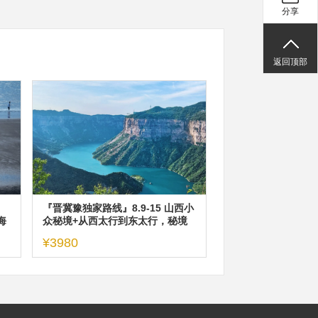
分享
返回顶部
『晋冀豫独家路线』8.9-15 山西小
海
众秘境+从西太行到东太行，秘境
自驾游，三省横跨7天深度游
¥3980