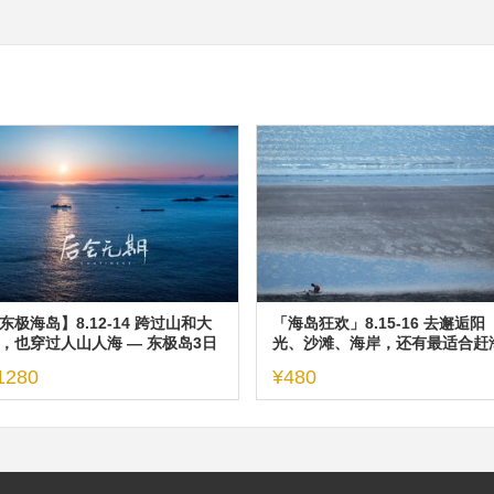
东极海岛】8.12-14 跨过山和大
「海岛狂欢」8.15-16 去邂逅阳
，也穿过人山人海 — 东极岛3日
光、沙滩、海岸，还有最适合赶
，船票有限先到先得
的季节，以及浪漫檀头山！
1280
¥480